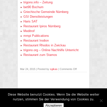
trigono.info – Zeitung
bet90 Bochum
Griechische Gemeinde Nürnberg
GSI Dienstleistungen
Haris SAT
Restaurant Ipiros Nürnberg
Meditrof
mmpi Publications
Restaurant Irodion
Restaurant Rhodos in Zwickau
trigono.org – Online Nachhilfe Unterricht
Restaurant zum Stamos
on
Mar 24, 2015 | Posted by
sgikas
|
Comments Off
Referenzen
–
Websites
Diese Website benutzt Cookies. Wenn Sie die Website weiter
nutzen, stimmen Sie der Verwendung von Cookies zu.
Akzeptieren