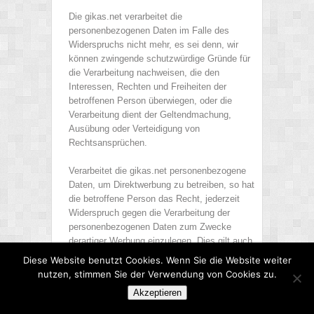
Die gikas.net verarbeitet die
personenbezogenen Daten im Falle des
Widerspruchs nicht mehr, es sei denn, wir
können zwingende schutzwürdige Gründe für
die Verarbeitung nachweisen, die den
Interessen, Rechten und Freiheiten der
betroffenen Person überwiegen, oder die
Verarbeitung dient der Geltendmachung,
Ausübung oder Verteidigung von
Rechtsansprüchen.
Verarbeitet die gikas.net personenbezogene
Daten, um Direktwerbung zu betreiben, so hat
die betroffene Person das Recht, jederzeit
Widerspruch gegen die Verarbeitung der
personenbezogenen Daten zum Zwecke
derartiger Werbung einzulegen. Dies gilt auch
für das Profiling, soweit es mit solcher
Diese Website benutzt Cookies. Wenn Sie die Website weiter
Direktwerbung in Verbindung steht.
nutzen, stimmen Sie der Verwendung von Cookies zu.
Widerspricht die betroffene Person gegenüber
Akzeptieren
der gikas.net der Verarbeitung für Zwecke der
Direktwerbung, so wird die gikas.net die